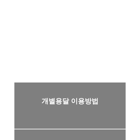
개별용달
Individual van
개인용달 양수 전문
개별용달 이용방법