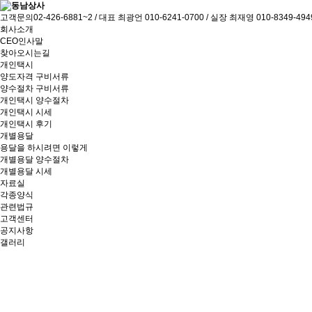
고객문의
02-426-6881~2 / 대표 최광언 010-6241-0700 / 실장 최재영 010-8349-494
회사소개
CEO인사말
찾아오시는길
개인택시
양도자격 구비서류
양수절차 구비서류
개인택시 양수절차
개인택시 시세
개인택시 후기
개별용달
용달을 하시려면 이렇게
개별용달 양수절차
개별용달 시세
자료실
각종양식
관련법규
고객센터
공지사항
갤러리