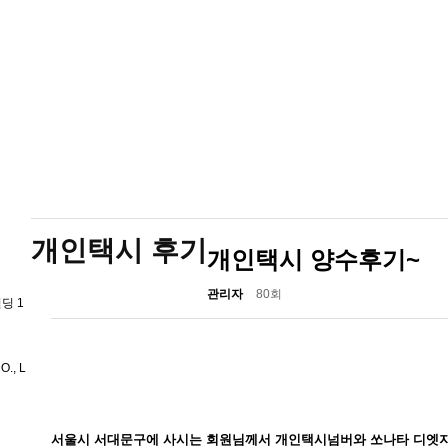
개인택시 후기
개인택시 양수후기~
관리자
80회
딩 1
., L
서울시 서대문구에 사시는 회원님께서 개인택시넘버와 쏘나타 디엣지