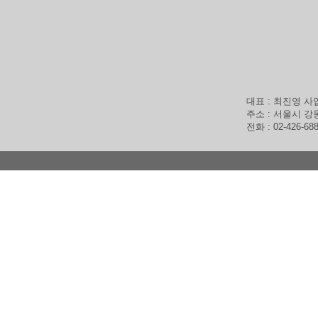
갤러리
대표 최 광언 010-
실장 최 재영 010-
목록
이전글
사업용 
다음글
서울개인
대표 : 최진영 사업
주소 : 서울시 강
전화 : 02-426-68