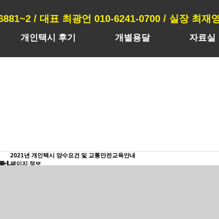
-6881~2 / 대표 최광언 010-6241-0700 / 실장 최재영 
개인택시 후기
개별용달
자료실
2021년 개인택시 양수요건 및 교통안전교육안내
항
페이지 정보
관리자
1,746회
20-12-24 12:38
본문
아래링크를 클릭해주세요~
daum.net/v/20201215142133936?x_trkm=t