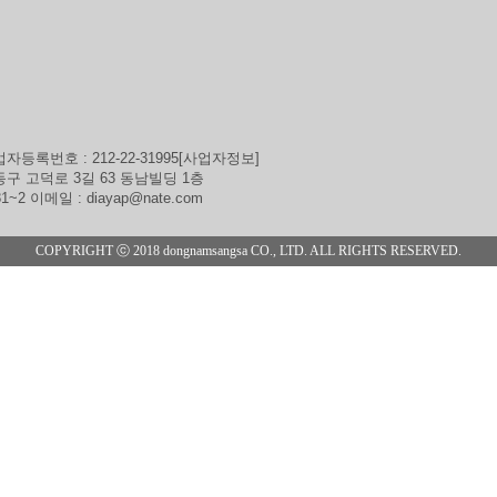
6241-0700
8349-4949
및 비사업용 자동차 운전경력 요건 변경 및 개정사항
20.12.24
택시 신규자교육 재개안내
20.08.04
자등록번호 : 212-22-31995[사업자정보]
동구 고덕로 3길 63 동남빌딩 1층
81~2 이메일 : diayap@nate.com
COPYRIGHT ⓒ 2018 dongnamsangsa CO., LTD. ALL RIGHTS RESERVED.