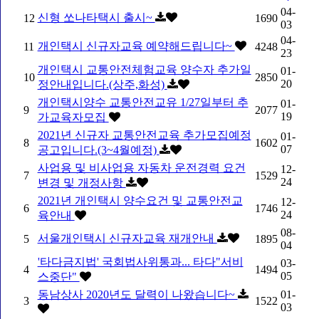
04-
신형 쏘나타택시 출시~
12
1690
03
04-
개인택시 신규자교육 예약해드립니다~
11
4248
23
개인택시 교통안전체험교육 양수자 추가일
01-
10
2850
20
정안내입니다.(상주,화성)
개인택시양수 교통안전교유 1/27일부터 추
01-
9
2077
19
가교육자모집
2021년 신규자 교통안전교육 추가모집예정
01-
8
1602
07
공고입니다.(3~4월예정)
사업용 및 비사업용 자동차 운전경력 요건
12-
7
1529
24
변경 및 개정사항
2021년 개인택시 양수요건 및 교통안전교
12-
6
1746
24
육안내
08-
서울개인택시 신규자교육 재개안내
5
1895
04
'타다금지법' 국회법사위통과... 타다"서비
03-
4
1494
05
스중단"
동남상사 2020년도 달력이 나왔습니다~
01-
3
1522
03