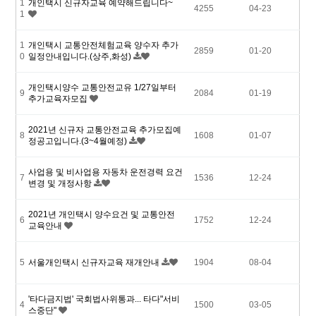
1
개인택시 신규자교육 예약해드립니다~
4255
04-23
1
1
개인택시 교통안전체험교육 양수자 추가
2859
01-20
0
일정안내입니다.(상주,화성)
개인택시양수 교통안전교유 1/27일부터
9
2084
01-19
추가교육자모집
2021년 신규자 교통안전교육 추가모집예
8
1608
01-07
정공고입니다.(3~4월예정)
사업용 및 비사업용 자동차 운전경력 요건
7
1536
12-24
변경 및 개정사항
2021년 개인택시 양수요건 및 교통안전
6
1752
12-24
교육안내
5
서울개인택시 신규자교육 재개안내
1904
08-04
'타다금지법' 국회법사위통과... 타다"서비
4
1500
03-05
스중단"