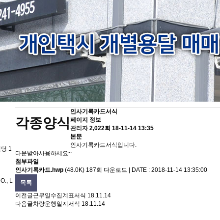
인사기록카드서식
각종양식
페이지 정보
관리자
2,022회
18-11-14 13:35
본문
인사기록카드서식입니다.
딩 1
다운받아사용하세요~
첨부파일
인사기록카드.hwp
(48.0K)
187회 다운로드 | DATE : 2018-11-14 13:35:00
., L
목록
이전글
근무일수집계표서식
18.11.14
다음글
차량운행일지서식
18.11.14