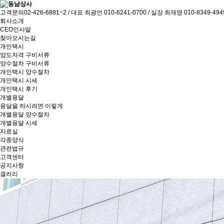
고객문의
02-426-6881~2 / 대표 최광언 010-6241-0700 / 실장 최재영 010-8349-494
회사소개
CEO인사말
찾아오시는길
개인택시
양도자격 구비서류
양수절차 구비서류
개인택시 양수절차
개인택시 시세
개인택시 후기
개별용달
용달을 하시려면 이렇게
개별용달 양수절차
개별용달 시세
자료실
각종양식
관련법규
고객센터
공지사항
갤러리