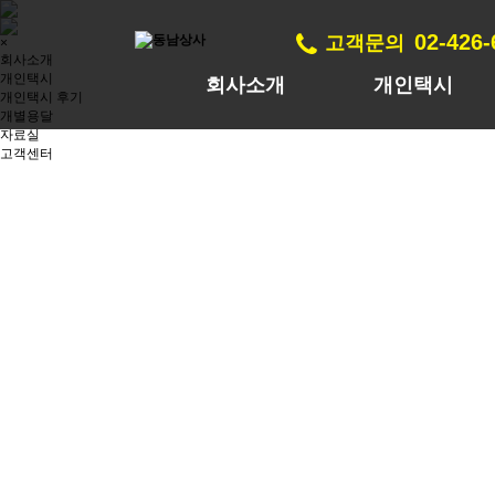
02-426
고객문의
×
회사소개
개인택시
회사소개
개인택시
개인택시 후기
개별용달
자료실
고객센터