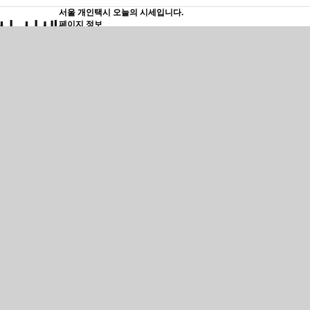
서울 개인택시 오늘의 시세입니다.
시 시세
페이지 정보
관리자
410,586회
본문
 서울개인택시매매전문 동남상사입니다.
시세1억1천4백만원입니다.
조금의 변동이 있을수있습니다.
는것을 추천합니다~
허 양수를 준비하시면서 가장많이 궁금하시고 불안하신점이
양수후 문제가 생길시 어떡해야하나일것입니다.
서 들으셔서 아실듯이 양수후 문제점에대한애기를 들으셨을겁니다
사는
양도자의 귀책사유 및 민형사상 책임의대한것까지
계약서에 명
는 저희 자체건물에서 직접운영하고있는
알선사무실 및 임대사무실
수하셔도 될곳이라고 자부합니다!!!
량
.07등록) 더 뉴SM6 2.0 LPE 클라우드펄색 오토 LE모델 22만km
4.12등록) 쏘나타 디엣지2.0 LPI 하이퍼메탈릭색 오토 모빌리티모델 4
월식 코란도EV 화이트크리스탈색 오토 최고급형 5만km
사는 서울개인택시남바를 항시 보유하고있습니다.