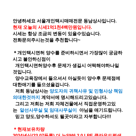
​안녕하세요 서울개인택시매매전문 동남상사입니다.
현재 오늘의 시세1억1천4백만원입니다.
시세는 항상 조금의 변동이 있을수있습니다.
전화문의주시는것을 추천합니다~
＊개인택시면허 양수를 준비하시면서 가장많이 궁금하
시고 불안하신점이
개인택시면허양수후 문제가 생길시 어떡해야하나일
것입니다.
양수교육장에서 들으셔서 아실듯이 양수후 문제점에
대한애기를 들으셨을겁니다.
저희 동남상사는
양도자의 귀책사유 및 민형사상 책임
의대한것까지
계약서에 명시해드리고있습니다.
그리고 저희는 저희 자체건물에서 직접운영하고있
는
알선사무실 및 임대사무실이
아님을 애기드립니다.
믿고 양도,양수하셔도 될곳이라고 자부합니다!!!
＊현재보유차량
2024년식(23.07등록) 더 뉴SM6 2.0 LPE 클라우드펄색